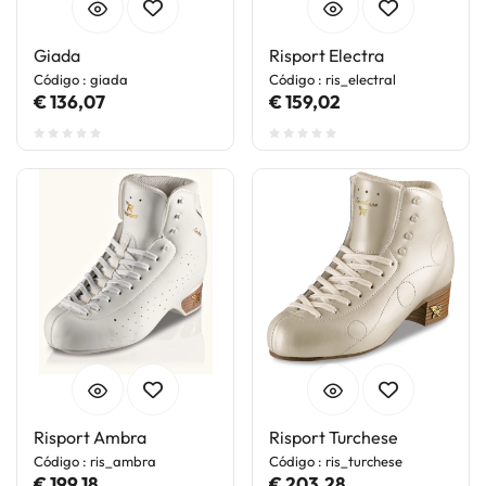
Giada
Risport Electra
Código : giada
Código : ris_electral
€ 136,07
€ 159,02
Risport Ambra
Risport Turchese
Código : ris_ambra
Código : ris_turchese
€ 199,18
€ 203,28